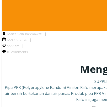
|
Marta Selfi Rahmawati
|
Mei 15, 2026
|
5:27 am
0
comments
Menge
SUPPLI
Pipa PPR (Polypropylene Random) Vinilon Riifo merupaka
air bersih bertekanan dan air panas. Produk pipa PPR Vin
Riifo ini juga m