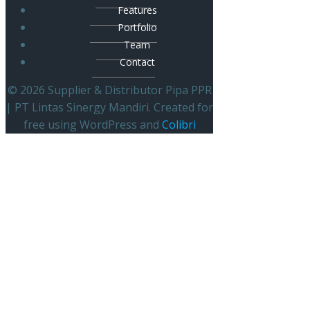
Features
Portfolio
Team
Contact
© 2026 Supplier & Distributor Pipa PPR
| PT Lintas Sinergy Mandiri. Created for
free using WordPress and
Colibri