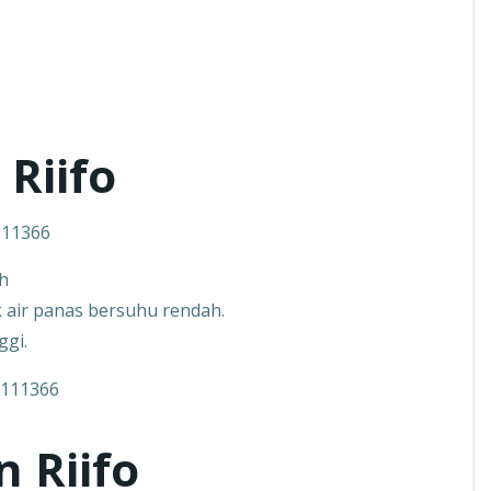
 Riifo
111366
ah
k air panas bersuhu rendah.
ggi.
n Riifo