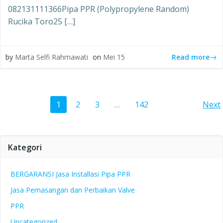
082131111366Pipa PPR (Polypropylene Random)
Rucika Toro25 […]
Read more
by
Marta Selfi Rahmawati
on
Mei 15
Posts
Po
Page
Page
Page
Page
1
2
3
…
142
Next
navigation
na
Kategori
BERGARANSI Jasa Installasi Pipa PPR
Jasa Pemasangan dan Perbaikan Valve
PPR
Uncategorized