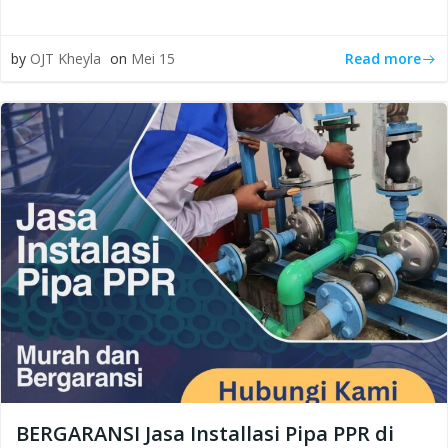
Read more
by
OJT Kheyla
on
Mei 15
BERGARANSI Jasa Installasi Pipa PPR di