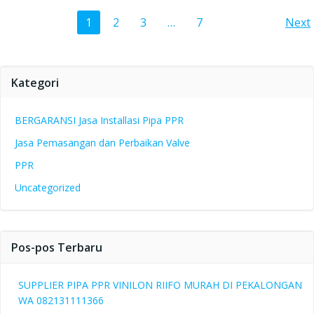
Posts
Po
Page
Page
Page
Page
1
2
3
…
7
Next
navigation
na
Kategori
BERGARANSI Jasa Installasi Pipa PPR
Jasa Pemasangan dan Perbaikan Valve
PPR
Uncategorized
Pos-pos Terbaru
SUPPLIER PIPA PPR VINILON RIIFO MURAH DI PEKALONGAN
WA 082131111366