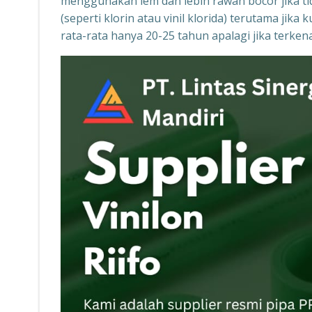
menggunakan lem dan lebih rawan bocor jika tid
(seperti klorin atau vinil klorida) terutama ji
rata-rata hanya 20-25 tahun apalagi jika terke