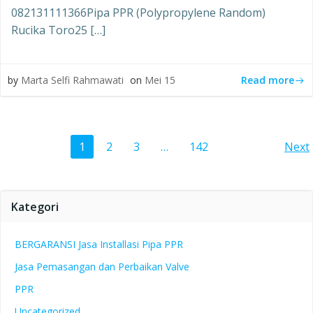
082131111366Pipa PPR (Polypropylene Random)
Rucika Toro25 […]
Read more
by
Marta Selfi Rahmawati
on
Mei 15
Posts
Po
Page
Page
Page
Page
1
2
3
…
142
Next
navigation
na
Kategori
BERGARANSI Jasa Installasi Pipa PPR
Jasa Pemasangan dan Perbaikan Valve
PPR
Uncategorized