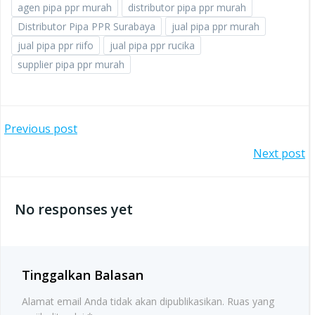
agen pipa ppr murah
distributor pipa ppr murah
Distributor Pipa PPR Surabaya
jual pipa ppr murah
jual pipa ppr riifo
jual pipa ppr rucika
supplier pipa ppr murah
Post
Previous post
Post
Next post
navigation
navigation
No responses yet
Tinggalkan Balasan
Alamat email Anda tidak akan dipublikasikan.
Ruas yang