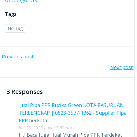
Uncategorized
Tags
No Tag
Post
Previous post
Post
Next post
navigation
navigation
3 Responses
Jual Pipa PPR Rucika Green KOTA PASURUAN
TERLENGKAP | 0823-3577-1362 - Supplier Pipa
PPR
berkata:
Juli 28, 2025 pukul 7:59 am
[…] Baca Juga : Jual Murah Pipa PPR Terdekat