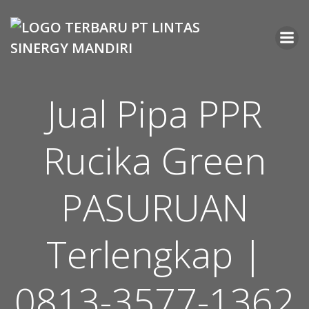
Skip
to
content
Jual Pipa PPR
Rucika Green
PASURUAN
Terlengkap |
0813-3577-1362