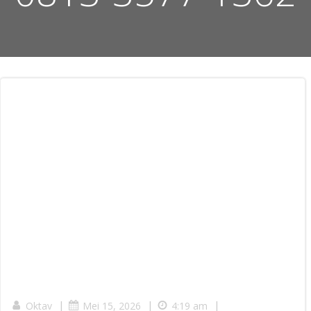
|
|
|
Oktav
Mei 15, 2026
4:19 am