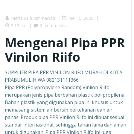
|
|
Marta Selfi Rahmawati
Mei 15, 2026
|
5:15 am
0
comments
Mengenal Pipa PPR
Vinilon Riifo
SUPPLIER PIPA PPR VINILON RIIFO MURAH DI KOTA
PRABUMULIH WA 082131111366
Pipa PPR (Polypropylene Random) Vinilon Riifo
merupakan jenis pipa berbahan plastik polipropilena.
Bahan plastik yang digunakan pipa ini khusus untuk
memasang sistem air bersih bertekanan dan air
panas. Produk pipa PPR Vinilon Riifo ini dibuat sesuai
standar internasional, sehingga tahan lama dan aman
untuk digunakan. Pipa PPR Vinilon Riifo ini juga