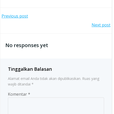
Post
Previous post
Post
Next post
navigation
navigation
No responses yet
Tinggalkan Balasan
Alamat email Anda tidak akan dipublikasikan.
Ruas yang
wajib ditandai
*
Komentar
*