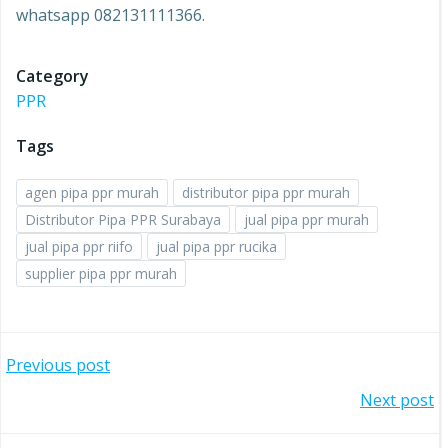
whatsapp 082131111366.
Category
PPR
Tags
agen pipa ppr murah
distributor pipa ppr murah
Distributor Pipa PPR Surabaya
jual pipa ppr murah
jual pipa ppr riifo
jual pipa ppr rucika
supplier pipa ppr murah
Post
Previous post
Post
Next post
navigation