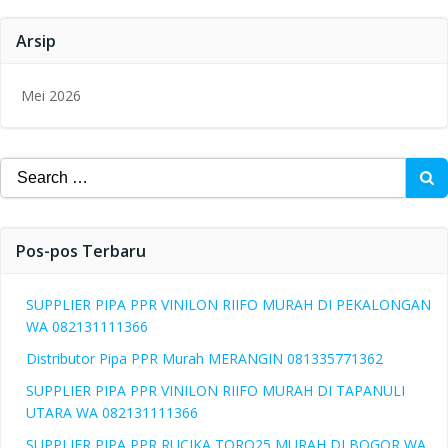
Arsip
Mei 2026
Search
for:
Pos-pos Terbaru
SUPPLIER PIPA PPR VINILON RIIFO MURAH DI PEKALONGAN
WA 082131111366
Distributor Pipa PPR Murah MERANGIN 081335771362
SUPPLIER PIPA PPR VINILON RIIFO MURAH DI TAPANULI
UTARA WA 082131111366
SUPPLIER PIPA PPR RUCIKA TORO25 MURAH DI BOGOR WA