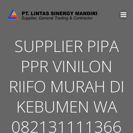
Skip
to
content
SUPPLIER PIPA
PPR VINILON
RIIFO MURAH DI
KEBUMEN WA
082131111366