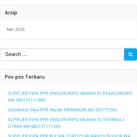
Arsip
Mei 2026
Search
for:
Pos-pos Terbaru
SUPPLIER PIPA PPR VINILON RIIFO MURAH DI PEKALONGAN
WA 082131111366
Distributor Pipa PPR Murah MERANGIN 081335771362
SUPPLIER PIPA PPR VINILON RIIFO MURAH DI TAPANULI
UTARA WA 082131111366
SUPPLIER PIPA PPR RUCIKA TORO25 MURAH DI BOGOR WA