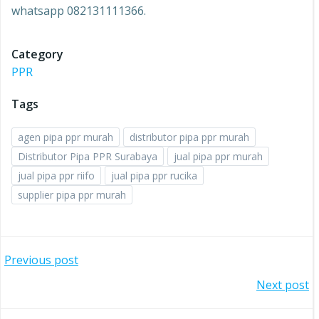
whatsapp 082131111366.
Category
PPR
Tags
agen pipa ppr murah
distributor pipa ppr murah
Distributor Pipa PPR Surabaya
jual pipa ppr murah
jual pipa ppr riifo
jual pipa ppr rucika
supplier pipa ppr murah
Post
Previous post
Post
Next post
navigation