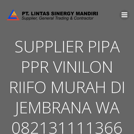
Skip
to
content
SUPPLIER PIPA
PPR VINILON
RIIFO MURAH DI
JEMBRANA WA
082131111366