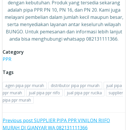
dengan kebutuhan. Produk yang tersedia sekarang
adalah pipa PPR PN 10, PN 16, dan PN 20. Kami juga
melayani pembelian dalam jumlah kecil maupun besar,
serta menyediakan layanan antar keseluruh wilayah
BUNGO. Untuk pemesanan dan informasi lebih lanjut
anda bisa menghubungi whatsapp 082131111366.
Category
PPR
Tags
agen pipa ppr murah
distributor pipa ppr murah
jual pipa
ppr murah
jual pipa ppr riifo
jual pipa ppr rucika
supplier
pipa ppr murah
Post
Previous post
SUPPLIER PIPA PPR VINILON RIIFO
MURAH DI GIANYAR WA 082131111366