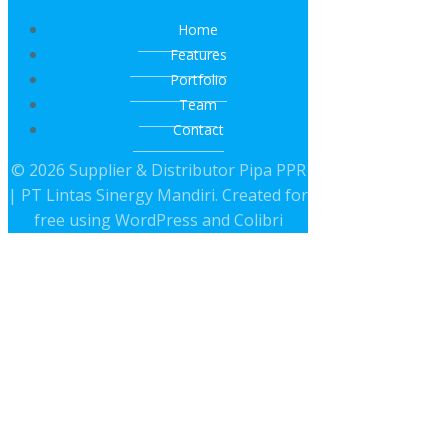
Home
Features
Portfolio
Team
Contact
© 2026 Supplier & Distributor Pipa PPR
| PT Lintas Sinergy Mandiri. Created for
free using WordPress and
Colibri