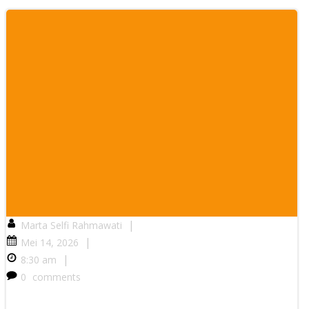
|
Marta Selfi Rahmawati
|
Mei 14, 2026
|
8:30 am
0
comments