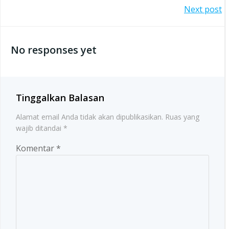
Post
Next post
navigation
navigation
No responses yet
Tinggalkan Balasan
Alamat email Anda tidak akan dipublikasikan.
Ruas yang
wajib ditandai
*
Komentar
*