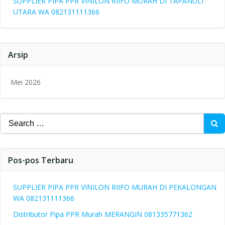
SUPPLIER PIPA PPR VINILON RIIFO MURAH DI TAPANULI
UTARA WA 082131111366
Arsip
Mei 2026
Search
for:
Pos-pos Terbaru
SUPPLIER PIPA PPR VINILON RIIFO MURAH DI PEKALONGAN
WA 082131111366
Distributor Pipa PPR Murah MERANGIN 081335771362