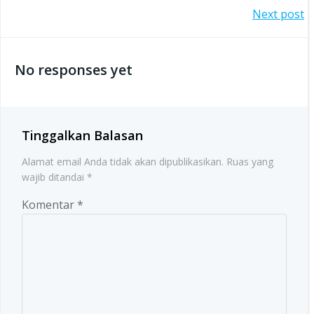
Post
Next post
navigation
navigation
No responses yet
Tinggalkan Balasan
Alamat email Anda tidak akan dipublikasikan.
Ruas yang
wajib ditandai
*
Komentar
*