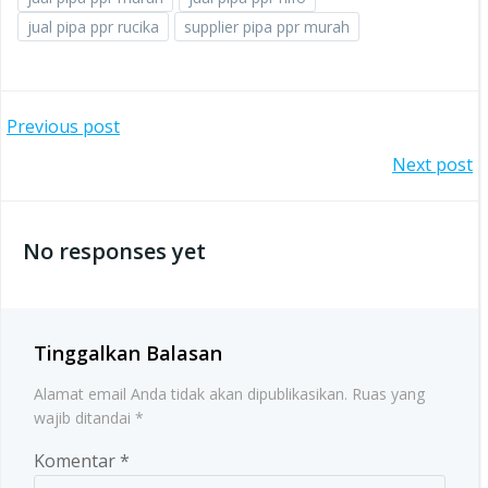
jual pipa ppr rucika
supplier pipa ppr murah
Post
Previous post
Post
Next post
navigation
navigation
No responses yet
Tinggalkan Balasan
Alamat email Anda tidak akan dipublikasikan.
Ruas yang
wajib ditandai
*
Komentar
*