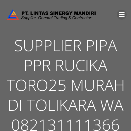
Skip
to
content
SUPPLIER PIPA
PPR RUCIKA
TORO25 MURAH
DI TOLIKARA WA
082131111366