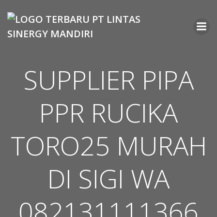
Skip
to
content
SUPPLIER PIPA
PPR RUCIKA
TORO25 MURAH
DI SIGI WA
082131111366