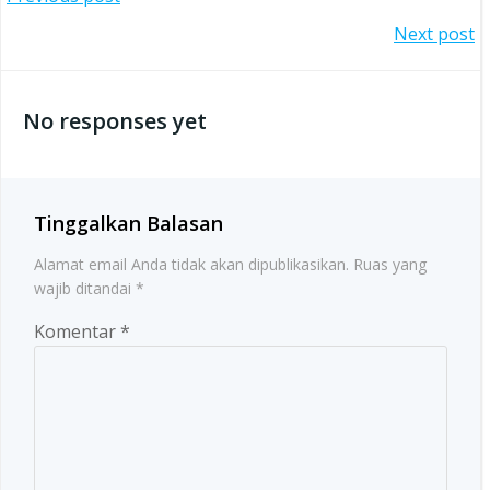
Post
Post
Next post
navigation
navigation
No responses yet
Tinggalkan Balasan
Alamat email Anda tidak akan dipublikasikan.
Ruas yang
wajib ditandai
*
Komentar
*