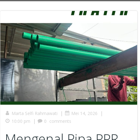
|
|
Marta Selfi Rahmawati
Mei 14, 2026
|
10:00 pm
0
comments
Mengenal Pipa PPR