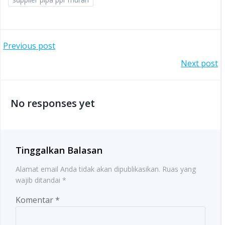
Post
Previous post
Post
Next post
navigation
navigation
No responses yet
Tinggalkan Balasan
Alamat email Anda tidak akan dipublikasikan.
Ruas yang
wajib ditandai
*
Komentar
*