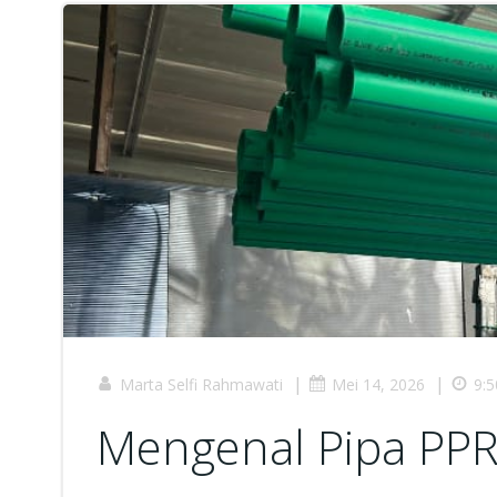
|
|
Marta Selfi Rahmawati
Mei 14, 2026
9:
Mengenal Pipa PP