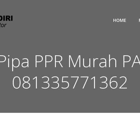
HOME
r Pipa PPR Murah
081335771362