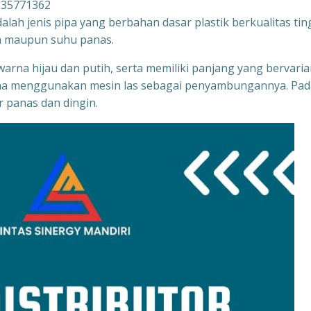
335771362
ah jenis pipa yang berbahan dasar plastik berkualitas tin
an maupun suhu panas.
rna hijau dan putih, serta memiliki panjang yang bervaria
rena menggunakan mesin las sebagai penyambungannya. Pad
 panas dan dingin.