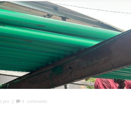
|
50 pm
0
comments
R