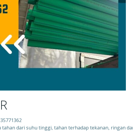
PR
335771362
tu tahan dari suhu tinggi, tahan terhadap tekanan, ringan da