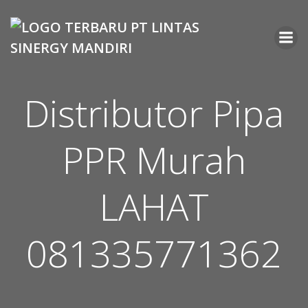
Skip
to
content
Distributor Pipa
PPR Murah
LAHAT
081335771362