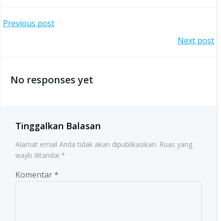
Post
Previous post
Post
Next post
navigation
navigation
No responses yet
Tinggalkan Balasan
Alamat email Anda tidak akan dipublikasikan.
Ruas yang
wajib ditandai
*
Komentar
*