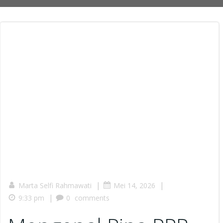
|
|
Marta Selfi Rahmawati
Mei 14, 2026
|
9:33 pm
0
comments