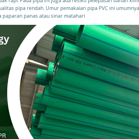
ak rapi. Pada pipa ini juga ada resiko pelepasan bahan kim
ka kualitas pipa rendah. Umur pemakaian pipa PVC ini umumny
na paparan panas atau sinar matahari