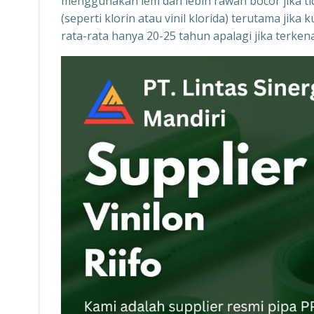
menggunakan lem dan lebih rawan bocor jika tid
(seperti klorin atau vinil klorida) terutama ji
rata-rata hanya 20-25 tahun apalagi jika terke