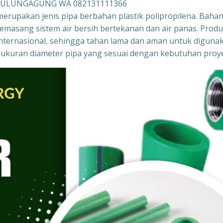
I TULUNGAGUNG WA 082131111366
merupakan jenis pipa berbahan plastik polipropilena. Baha
memasang sistem air bersih bertekanan dan air panas. Prod
r internasional, sehingga tahan lama dan aman untuk diguna
gai ukuran diameter pipa yang sesuai dengan kebutuhan proy