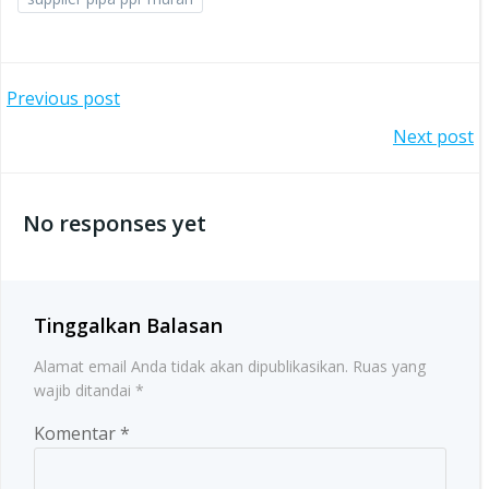
Post
Previous post
Post
Next post
navigation
navigation
No responses yet
Tinggalkan Balasan
Alamat email Anda tidak akan dipublikasikan.
Ruas yang
wajib ditandai
*
Komentar
*