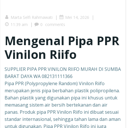
|
|
Marta Selfi Rahmawati
Mei 14, 2026
|
11:39 am
0
comments
Mengenal Pipa PPR
Vinilon Riifo
SUPPLIER PIPA PPR VINILON RIIFO MURAH DI SUMBA
BARAT DAYA WA 082131111366
Pipa PPR (Polypropylene Random) Vinilon Riifo
merupakan jenis pipa berbahan plastik polipropilena.
Bahan plastik yang digunakan pipa ini khusus untuk
memasang sistem air bersih bertekanan dan air
panas. Produk pipa PPR Vinilon Riifo ini dibuat sesuai
standar internasional, sehingga tahan lama dan aman
untuk digunakan. Pipa PPR Vinilon Riifo ini juga