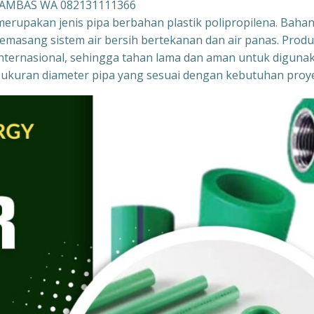
 SAMBAS WA 082131111366
merupakan jenis pipa berbahan plastik polipropilena. Baha
memasang sistem air bersih bertekanan dan air panas. Prod
r internasional, sehingga tahan lama dan aman untuk diguna
gai ukuran diameter pipa yang sesuai dengan kebutuhan proy