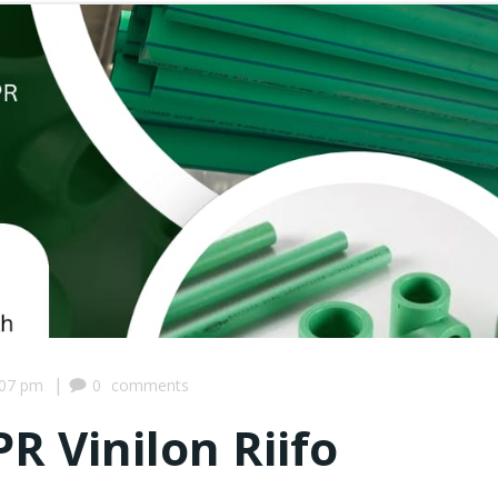
|
:07 pm
0
comments
R Vinilon Riifo