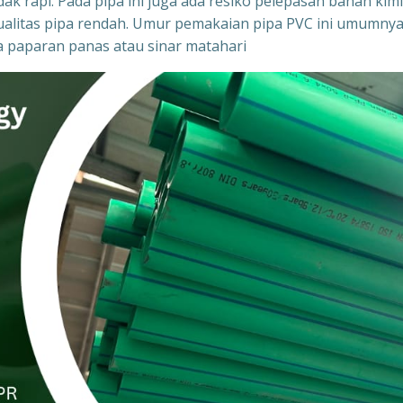
ak rapi. Pada pipa ini juga ada resiko pelepasan bahan kim
ka kualitas pipa rendah. Umur pemakaian pipa PVC ini umumny
na paparan panas atau sinar matahari