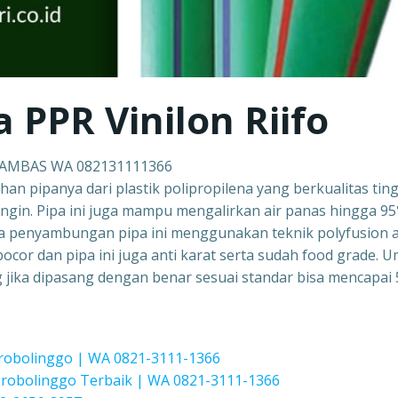
a PPR Vinilon Riifo
 SAMBAS WA 082131111366
ahan pipanya dari plastik polipropilena yang berkualitas ting
ingin. Pipa ini juga mampu mengalirkan air panas hingga 9
a penyambungan pipa ini menggunakan teknik polyfusion 
ocor dan pipa ini juga anti karat serta sudah food grade. 
ang jika dipasang dengan benar sesuai standar bisa mencapai 
Probolinggo | WA 0821-3111-1366
obolinggo Terbaik | WA 0821-3111-1366