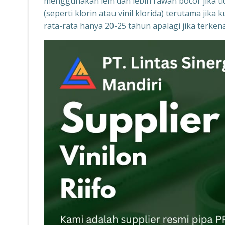
menggunakan lem dan lebih rawan bocor jika tid
(seperti klorin atau vinil klorida) terutama ji
rata-rata hanya 20-25 tahun apalagi jika terke