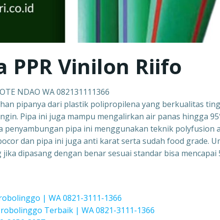
a PPR Vinilon Riifo
 ROTE NDAO WA 082131111366
ahan pipanya dari plastik polipropilena yang berkualitas ting
ingin. Pipa ini juga mampu mengalirkan air panas hingga 9
a penyambungan pipa ini menggunakan teknik polyfusion 
ocor dan pipa ini juga anti karat serta sudah food grade. 
ang jika dipasang dengan benar sesuai standar bisa mencapai 
Probolinggo | WA 0821-3111-1366
obolinggo Terbaik | WA 0821-3111-1366