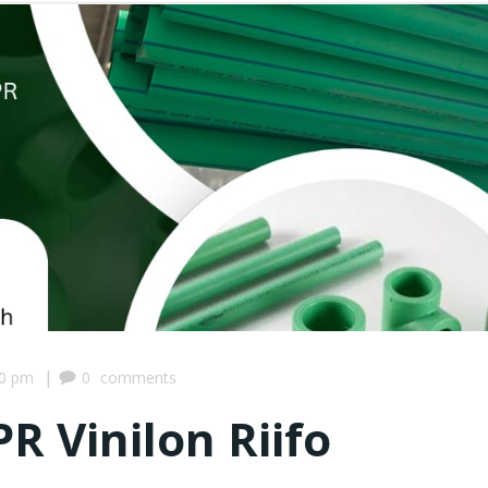
|
30 pm
0
comments
R Vinilon Riifo