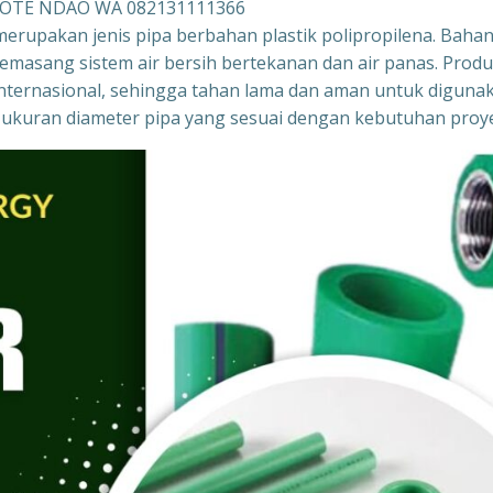
 ROTE NDAO WA 082131111366
merupakan jenis pipa berbahan plastik polipropilena. Baha
memasang sistem air bersih bertekanan dan air panas. Prod
r internasional, sehingga tahan lama dan aman untuk diguna
gai ukuran diameter pipa yang sesuai dengan kebutuhan proy