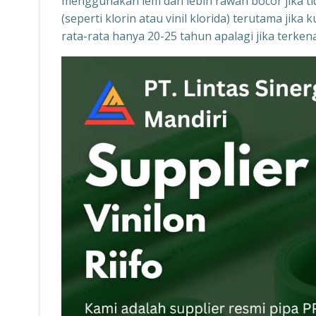
menggunakan lem dan lebih rawan bocor jika tid
(seperti klorin atau vinil klorida) terutama ji
rata-rata hanya 20-25 tahun apalagi jika terke