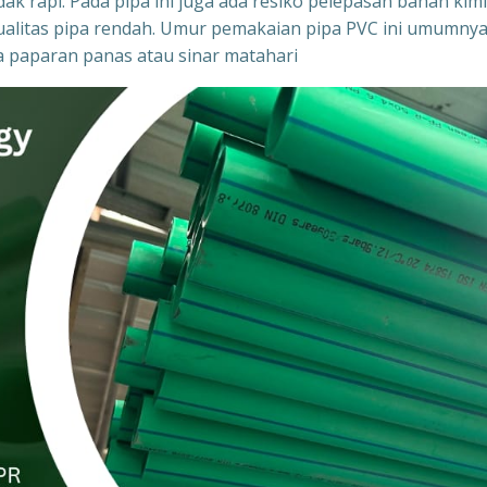
ak rapi. Pada pipa ini juga ada resiko pelepasan bahan kim
ka kualitas pipa rendah. Umur pemakaian pipa PVC ini umumny
na paparan panas atau sinar matahari