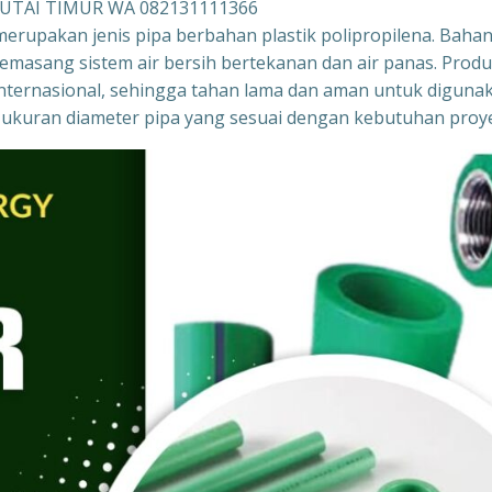
KUTAI TIMUR WA 082131111366
merupakan jenis pipa berbahan plastik polipropilena. Baha
memasang sistem air bersih bertekanan dan air panas. Prod
r internasional, sehingga tahan lama dan aman untuk diguna
gai ukuran diameter pipa yang sesuai dengan kebutuhan proy