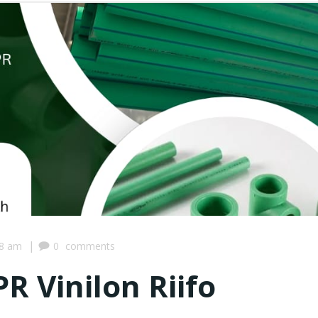
|
08 am
0
comments
R Vinilon Riifo