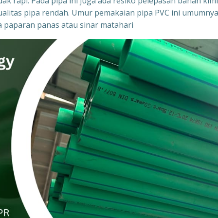
ak rapi. Pada pipa ini juga ada resiko pelepasan bahan kim
ka kualitas pipa rendah. Umur pemakaian pipa PVC ini umumny
na paparan panas atau sinar matahari