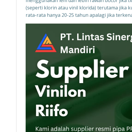
menggunakan lem dan lebih rawan bocor jika tid
(seperti klorin atau vinil klorida) terutama ji
rata-rata hanya 20-25 tahun apalagi jika terke