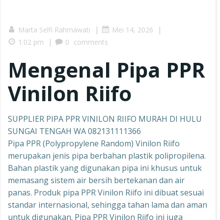
|
|
Marta Selfi Rahmawati
Mei 14, 2026
|
1:02 pm
0
comments
Mengenal Pipa PPR
Vinilon Riifo
SUPPLIER PIPA PPR VINILON RIIFO MURAH DI HULU
SUNGAI TENGAH WA 082131111366
Pipa PPR (Polypropylene Random) Vinilon Riifo
merupakan jenis pipa berbahan plastik polipropilena.
Bahan plastik yang digunakan pipa ini khusus untuk
memasang sistem air bersih bertekanan dan air
panas. Produk pipa PPR Vinilon Riifo ini dibuat sesuai
standar internasional, sehingga tahan lama dan aman
untuk digunakan. Pipa PPR Vinilon Riifo ini juga