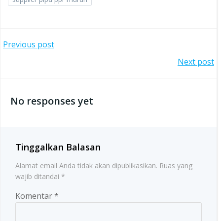
Post
Previous post
Post
Next post
navigation
navigation
No responses yet
Tinggalkan Balasan
Alamat email Anda tidak akan dipublikasikan.
Ruas yang
wajib ditandai
*
Komentar
*