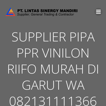
Skip
to
content
SUPPLIER PIPA
PPR VINILON
RIIFO MURAH DI
GARUT WA
082131111366