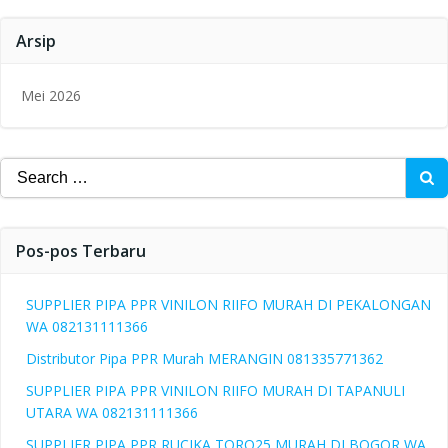
Arsip
Mei 2026
Search
for:
Pos-pos Terbaru
SUPPLIER PIPA PPR VINILON RIIFO MURAH DI PEKALONGAN
WA 082131111366
Distributor Pipa PPR Murah MERANGIN 081335771362
SUPPLIER PIPA PPR VINILON RIIFO MURAH DI TAPANULI
UTARA WA 082131111366
SUPPLIER PIPA PPR RUCIKA TORO25 MURAH DI BOGOR WA