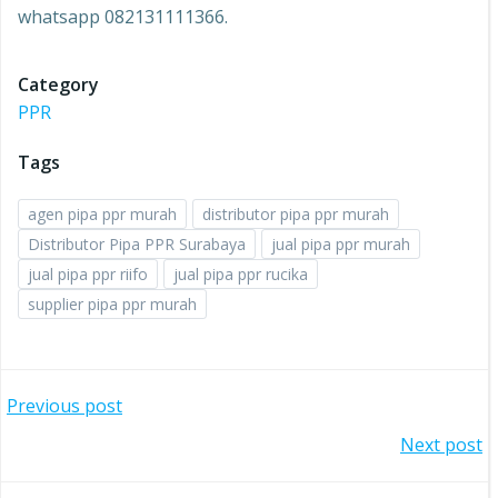
whatsapp 082131111366.
Category
PPR
Tags
agen pipa ppr murah
distributor pipa ppr murah
Distributor Pipa PPR Surabaya
jual pipa ppr murah
jual pipa ppr riifo
jual pipa ppr rucika
supplier pipa ppr murah
Post
Previous post
Post
Next post
navigation