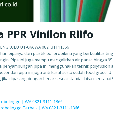
a PPR Vinilon Riifo
 BENGKULU UTARA WA 082131111366
ahan pipanya dari plastik polipropilena yang berkualitas ting
ingin. Pipa ini juga mampu mengalirkan air panas hingga 9
a penyambungan pipa ini menggunakan teknik polyfusion 
ocor dan pipa ini juga anti karat serta sudah food grade. 
ang jika dipasang dengan benar sesuai standar bisa mencapai 
Probolinggo | WA 0821-3111-1366
obolinggo Terbaik | WA 0821-3111-1366