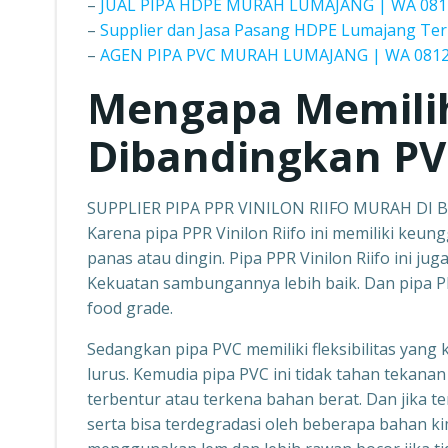
–
JUAL PIPA HDPE MURAH LUMAJANG | WA 081
–
Supplier dan Jasa Pasang HDPE Lumajang Ter
–
AGEN PIPA PVC MURAH LUMAJANG | WA 0812
Mengapa Memili
Dibandingkan PV
SUPPLIER PIPA PPR VINILON RIIFO MURAH DI
Karena pipa PPR Vinilon Riifo ini memiliki keun
panas atau dingin. Pipa PPR Vinilon Riifo ini ju
Kekuatan sambungannya lebih baik. Dan pipa PP
food grade.
Sedangkan pipa PVC memiliki fleksibilitas yang 
lurus. Kemudia pipa PVC ini tidak tahan tekanan 
terbentur atau terkena bahan berat. Dan jika t
serta bisa terdegradasi oleh beberapa bahan ki