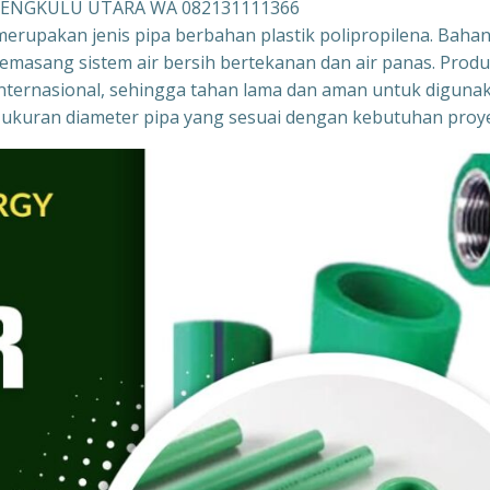
 BENGKULU UTARA WA 082131111366
merupakan jenis pipa berbahan plastik polipropilena. Baha
memasang sistem air bersih bertekanan dan air panas. Prod
r internasional, sehingga tahan lama dan aman untuk diguna
gai ukuran diameter pipa yang sesuai dengan kebutuhan proy