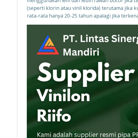
menggunakan lem dan lebih rawan bocor jika tid
(seperti klorin atau vinil klorida) terutama ji
rata-rata hanya 20-25 tahun apalagi jika terke