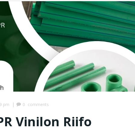
|
09 pm
0
comments
R Vinilon Riifo