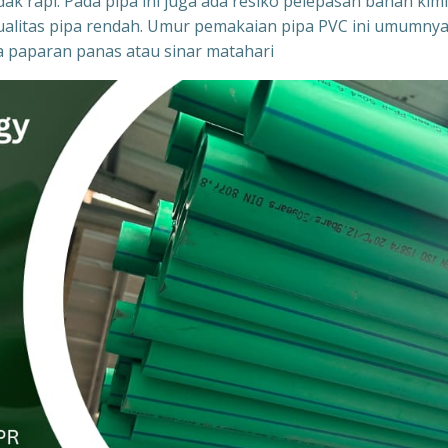
ak rapi. Pada pipa ini juga ada resiko pelepasan bahan kim
ka kualitas pipa rendah. Umur pemakaian pipa PVC ini umumny
na paparan panas atau sinar matahari