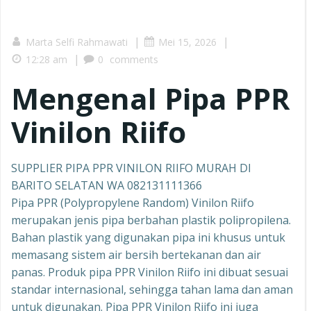
|
|
Marta Selfi Rahmawati
Mei 15, 2026
|
12:28 am
0
comments
Mengenal Pipa PPR
Vinilon Riifo
SUPPLIER PIPA PPR VINILON RIIFO MURAH DI
BARITO SELATAN WA 082131111366
Pipa PPR (Polypropylene Random) Vinilon Riifo
merupakan jenis pipa berbahan plastik polipropilena.
Bahan plastik yang digunakan pipa ini khusus untuk
memasang sistem air bersih bertekanan dan air
panas. Produk pipa PPR Vinilon Riifo ini dibuat sesuai
standar internasional, sehingga tahan lama dan aman
untuk digunakan. Pipa PPR Vinilon Riifo ini juga