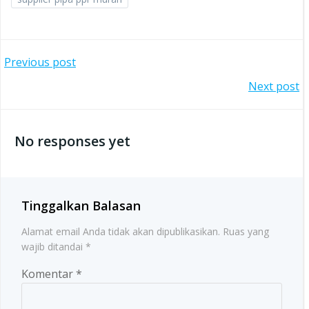
Post
Previous post
Post
Next post
navigation
navigation
No responses yet
Tinggalkan Balasan
Alamat email Anda tidak akan dipublikasikan.
Ruas yang
wajib ditandai
*
Komentar
*