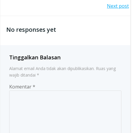
Post
Next post
navigation
navigation
No responses yet
Tinggalkan Balasan
Alamat email Anda tidak akan dipublikasikan.
Ruas yang
wajib ditandai
*
Komentar
*