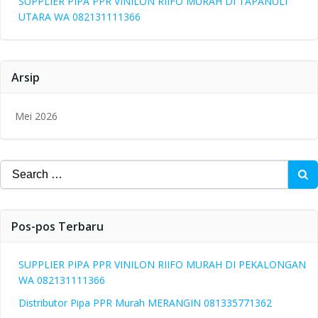
SUPPLIER PIPA PPR VINILON RIIFO MURAH DI TAPANULI
UTARA WA 082131111366
Arsip
Mei 2026
Search
for:
Pos-pos Terbaru
SUPPLIER PIPA PPR VINILON RIIFO MURAH DI PEKALONGAN
WA 082131111366
Distributor Pipa PPR Murah MERANGIN 081335771362