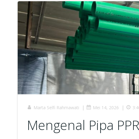
|
|
Marta Selfi Rahmawati
Mei 14, 2026
3:
Mengenal Pipa PP