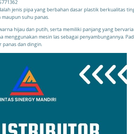
5771362
ah jenis pipa yang berbahan dasar plastik berkualitas tin
an maupun suhu panas.
rna hijau dan putih, serta memiliki panjang yang bervaria
rena menggunakan mesin las sebagai penyambungannya. Pad
 panas dan dingin.