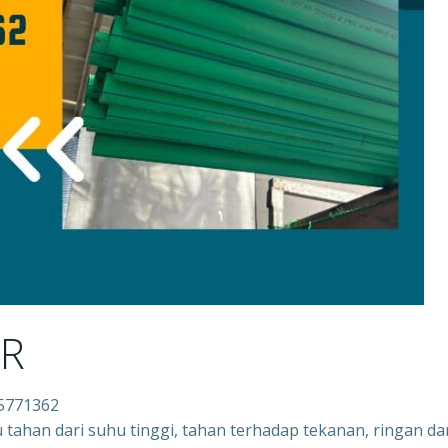
PR
5771362
tu tahan dari suhu tinggi, tahan terhadap tekanan, ringan da