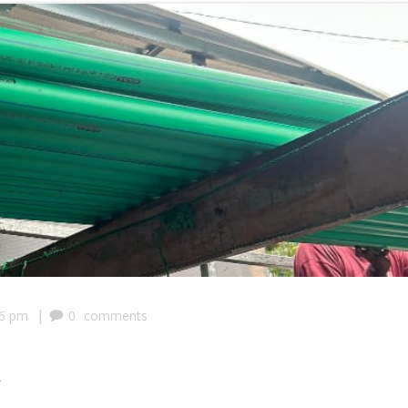
|
46 pm
0
comments
R