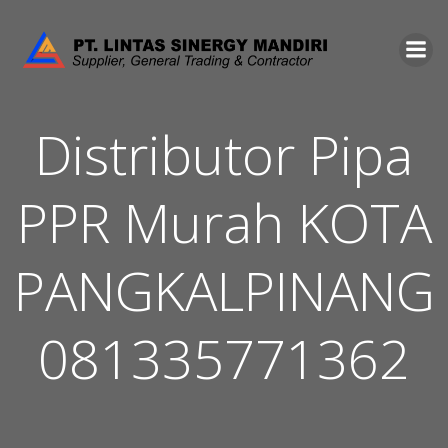
Skip
to
content
Distributor Pipa
PPR Murah KOTA
PANGKALPINANG
081335771362