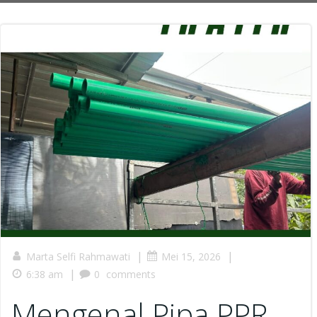
|
|
Marta Selfi Rahmawati
Mei 15, 2026
|
6:38 am
0
comments
Mengenal Pipa PPR