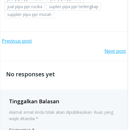
jual pipa ppr rucika
suplier pipa ppr terlengkap
supplier pipa ppr murah
Post
Previous post
Post
Next post
navigation
navigation
No responses yet
Tinggalkan Balasan
Alamat email Anda tidak akan dipublikasikan.
Ruas yang
wajib ditandai
*