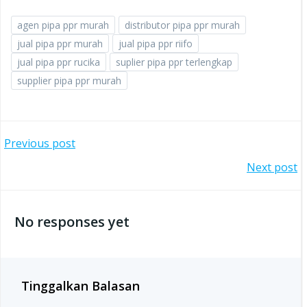
agen pipa ppr murah
distributor pipa ppr murah
jual pipa ppr murah
jual pipa ppr riifo
jual pipa ppr rucika
suplier pipa ppr terlengkap
supplier pipa ppr murah
Post
Previous post
Post
Next post
navigation
navigation
No responses yet
Tinggalkan Balasan