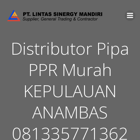
Skip
to
content
Distributor Pipa
PPR Murah
KEPULAUAN
ANAMBAS
081335771362