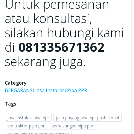
Untuk pemesanan
atau konsultasi,
silakan hubungi kami
di
081335671362
sekarang juga.
Category
BERGARANSI Jasa Installasi Pipa PPR
Tags
jasa instalasi pipa ppr
jasa pasang pipa ppr profesional
kontraktor pipa ppr
pemasangan pipa ppr
tukang pipa ppr berpengalaman