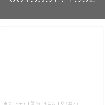
|
|
|
OJT Kheyla
Mei 14, 2026
1:22 pm