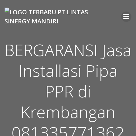
Skip
to
content
BERGARANSI Jasa
Installasi Pipa
PPR di
Krembangan
081335771362