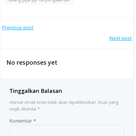
Post
Previous post
Post
Next post
navigation
navigation
No responses yet
Tinggalkan Balasan
Alamat email Anda tidak akan dipublikasikan.
Ruas yang
wajib ditandai
*
Komentar
*