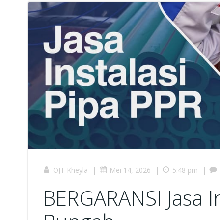
|
|
|
OJT Kheyla
Mei 14, 2026
5:48 pm
BERGARANSI Jasa Ins