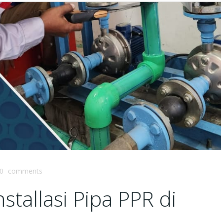
0
comments
tallasi Pipa PPR di