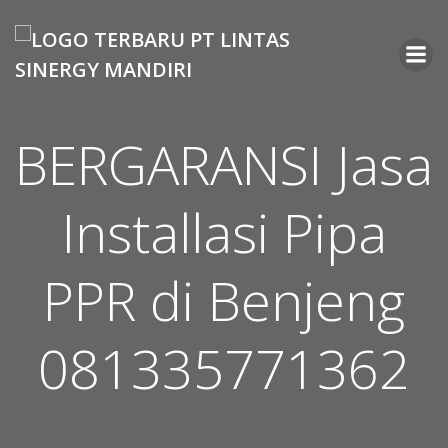
Skip
to
content
BERGARANSI Jasa
Installasi Pipa
PPR di Benjeng
081335771362