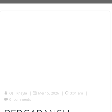
|
|
|
OJT Kheyla
Mei 15, 2026
3:01 am
0
comments