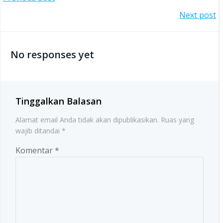
Post
Post
Next post
navigation
navigation
No responses yet
Tinggalkan Balasan
Alamat email Anda tidak akan dipublikasikan.
Ruas yang
wajib ditandai
*
Komentar
*