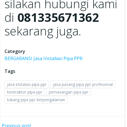
silakan hubungi kami
di
081335671362
sekarang juga.
Category
BERGARANSI Jasa Installasi Pipa PPR
Tags
jasa instalasi pipa ppr
jasa pasang pipa ppr profesional
kontraktor pipa ppr
pemasangan pipa ppr
tukang pipa ppr berpengalaman
Previous post