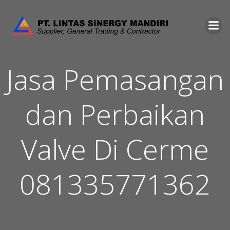
Skip
to
content
Jasa Pemasangan
dan Perbaikan
Valve Di Cerme
081335771362