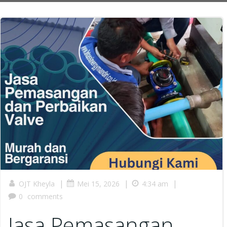
|
|
|
OJT Kheyla
Mei 15, 2026
4:34 am
0
comments
Jasa Pemasangan