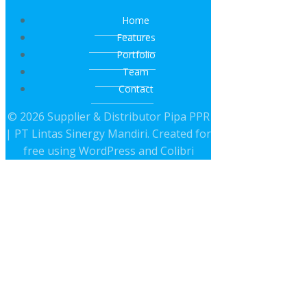
Home
Features
Portfolio
Team
Contact
© 2026 Supplier & Distributor Pipa PPR
| PT Lintas Sinergy Mandiri. Created for
free using WordPress and
Colibri