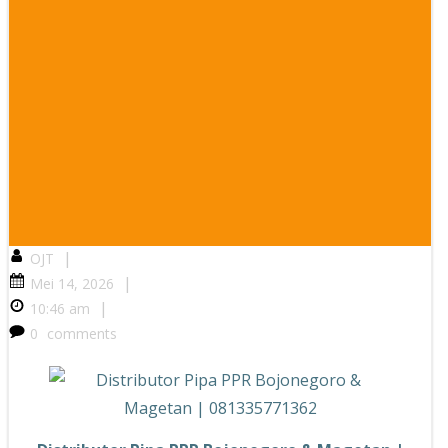
|
OJT
|
Mei 14, 2026
|
10:46 am
0
comments