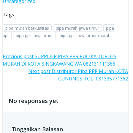
Uncategorized
Tags
pipa murah berkualitas
pipa murah jawa timur
pipa
ppr
pipa ppr jawa timur
pipa ppr jawa timur murah
Post
Previous post
SUPPLIER PIPA PPR RUCIKA TORO25
MURAH DI KOTA SINGKAWANG WA 082131111366
navigation
Post
Next post
Distributor Pipa PPR Murah KOTA
GUNUNGSITOLI 081335771362
navigation
No responses yet
Tinggalkan Balasan