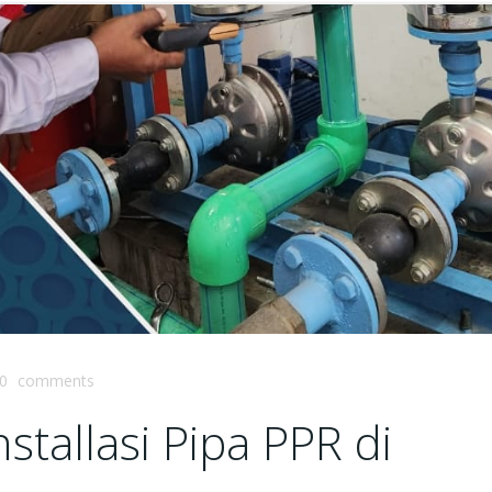
0
comments
tallasi Pipa PPR di