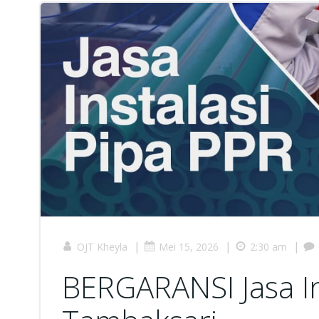
|
|
|
OJT Kheyla
Mei 15, 2026
2:30 am
BERGARANSI Jasa Ins