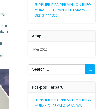
SUPPLIER PIPA PPR VINILON RIIFO
MURAH DI TAPANULI UTARA WA
yang
082131111366
pakan
abkan
Arsip
a
di
Mei 2026
an
Search
for:
Pos-pos Terbaru
SUPPLIER PIPA PPR VINILON RIIFO
MURAH DI PEKALONGAN WA