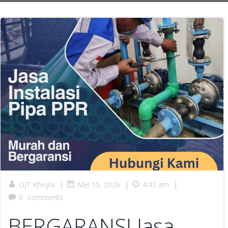
|
|
|
OJT Kheyla
Mei 15, 2026
4:42 am
0
comments
BERGARANSI Jasa