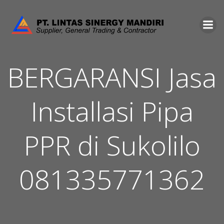
Skip
to
content
BERGARANSI Jasa
Installasi Pipa
PPR di Sukolilo
081335771362