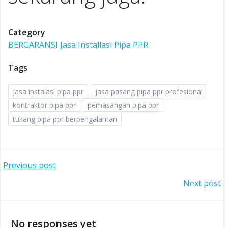
Category
BERGARANSI Jasa Installasi Pipa PPR
Tags
jasa instalasi pipa ppr
jasa pasang pipa ppr profesional
kontraktor pipa ppr
pemasangan pipa ppr
tukang pipa ppr berpengalaman
Post
Previous post
Post
Next post
navigation
navigation
No responses yet