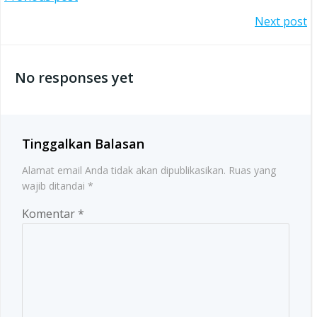
Post
Post
Next post
navigation
navigation
No responses yet
Tinggalkan Balasan
Alamat email Anda tidak akan dipublikasikan.
Ruas yang
wajib ditandai
*
Komentar
*