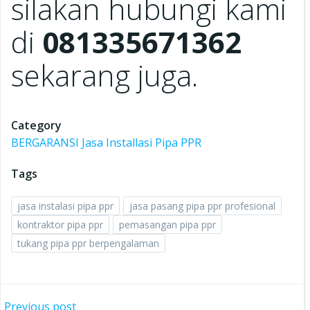
silakan hubungi kami
di
081335671362
sekarang juga.
Category
BERGARANSI Jasa Installasi Pipa PPR
Tags
jasa instalasi pipa ppr
jasa pasang pipa ppr profesional
kontraktor pipa ppr
pemasangan pipa ppr
tukang pipa ppr berpengalaman
Previous post