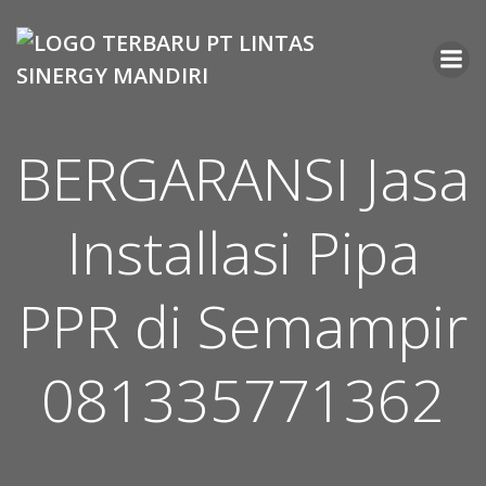
Skip
to
content
BERGARANSI Jasa
Installasi Pipa
PPR di Semampir
081335771362