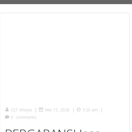
|
|
|
OJT Kheyla
Mei 15, 2026
3:20 am
0
comments