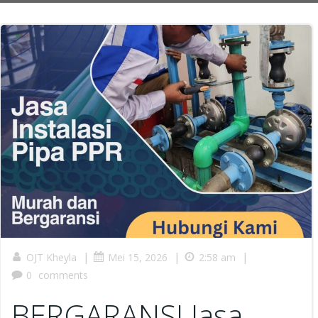
|
|
|
OJT Kheyla
Mei 15, 2026
2:58 am
0
comments
BERGARANSI Jasa