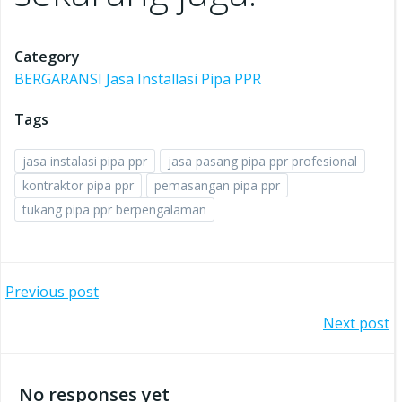
Category
BERGARANSI Jasa Installasi Pipa PPR
Tags
jasa instalasi pipa ppr
jasa pasang pipa ppr profesional
kontraktor pipa ppr
pemasangan pipa ppr
tukang pipa ppr berpengalaman
Post
Previous post
Post
Next post
navigation
navigation
No responses yet