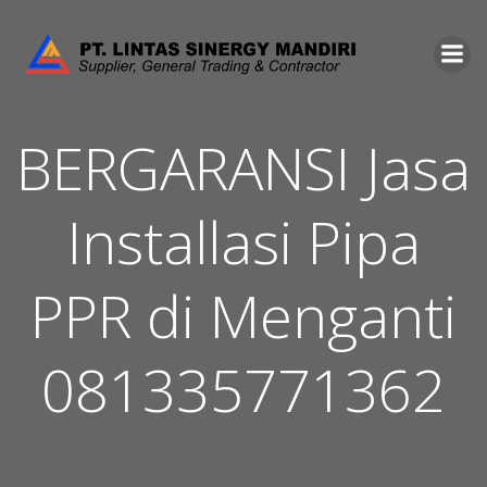
Skip
to
content
BERGARANSI Jasa
Installasi Pipa
PPR di Menganti
081335771362