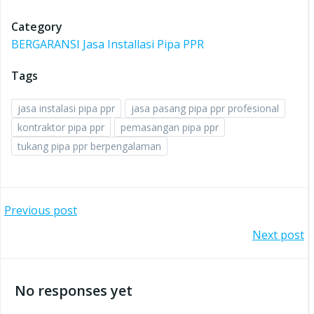
Category
BERGARANSI Jasa Installasi Pipa PPR
Tags
jasa instalasi pipa ppr
jasa pasang pipa ppr profesional
kontraktor pipa ppr
pemasangan pipa ppr
tukang pipa ppr berpengalaman
Post
Previous post
Post
Next post
navigation
navigation
No responses yet