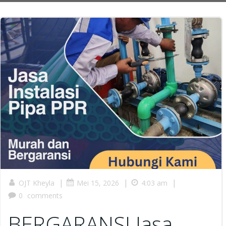
|
|
|
OJT Kheyla
Mei 15, 2026
4:03 am
0
comments
BERGARANSI Jasa